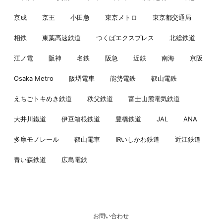
京成
京王
小田急
東京メトロ
東京都交通局
相鉄
東葉高速鉄道
つくばエクスプレス
北総鉄道
江ノ電
阪神
名鉄
阪急
近鉄
南海
京阪
Osaka Metro
阪堺電車
能勢電鉄
叡山電鉄
えちごトキめき鉄道
秩父鉄道
富士山麓電気鉄道
大井川鐵道
伊豆箱根鉄道
豊橋鉄道
JAL
ANA
多摩モノレール
叡山電車
IRいしかわ鉄道
近江鉄道
青い森鉄道
広島電鉄
お問い合わせ