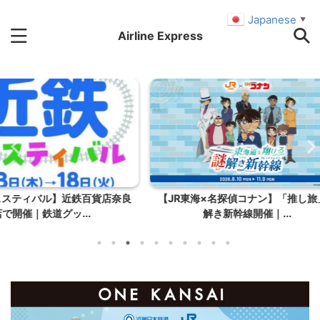
Japanese
▼
Airline Express
百貨店奈良
【JR東海×名探偵コナン】「推し旅」謎
【のと鉄
.
解き新幹線開催｜...