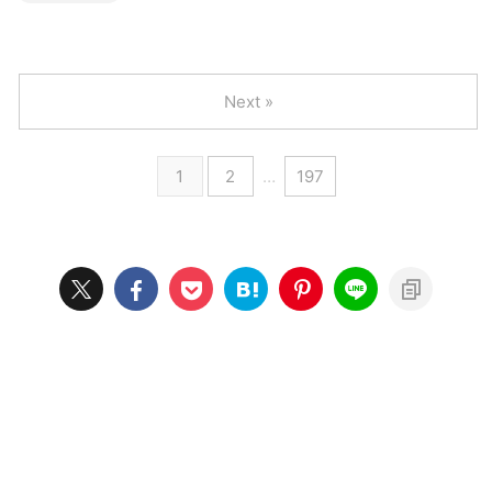
Next »
1
2
…
197