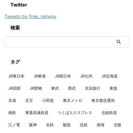
Twitter
Tweets by free_railway
検索
タグ
JR東日本
JR東海
JR西日本
JR九州
JR北海道
JR四国
JR貨物
東武
西武
京浜急行
東急
京成
京王
小田急
東京メトロ
東京都交通局
相鉄
東葉高速鉄道
つくばエクスプレス
北総鉄道
江ノ電
阪神
名鉄
阪急
近鉄
南海
京阪