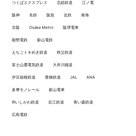
つくばエクスプレス
北総鉄道
江ノ電
阪神
名鉄
阪急
近鉄
南海
京阪
Osaka Metro
阪堺電車
能勢電鉄
叡山電鉄
えちごトキめき鉄道
秩父鉄道
富士山麓電気鉄道
大井川鐵道
伊豆箱根鉄道
豊橋鉄道
JAL
ANA
多摩モノレール
叡山電車
IRいしかわ鉄道
近江鉄道
青い森鉄道
広島電鉄