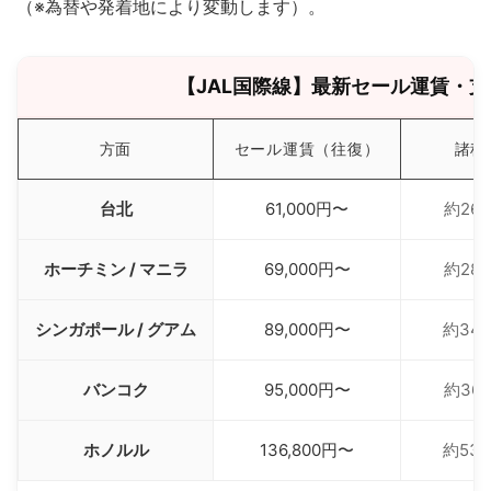
（※為替や発着地により変動します）。
【JAL国際線】最新セール運賃・
方面
セール運賃（往復）
諸税
台北
61,000円〜
約26,
ホーチミン / マニラ
69,000円〜
約28,
シンガポール / グアム
89,000円〜
約34,
バンコク
95,000円〜
約36,
ホノルル
136,800円〜
約53,