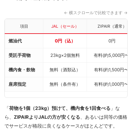
← 横スクロールで比較できます →
項目
JAL（セール）
ZIPAIR（通常）
燃油代
0円（込）
0円
受託手荷物
23kg×2個無料
有料(約5,000円〜)
機内食・飲物
無料（酒類込）
有料(約1,500円〜)
座席指定
無料（条件有）
有料(約1,000円〜)
「
荷物を1個（23kg）預けて、機内食を1回食べる
」な
ら、
ZIPAIRよりJALの方が安くなる
、あるいは同等の価格
でサービスが格段に良くなるケースがほとんどです。