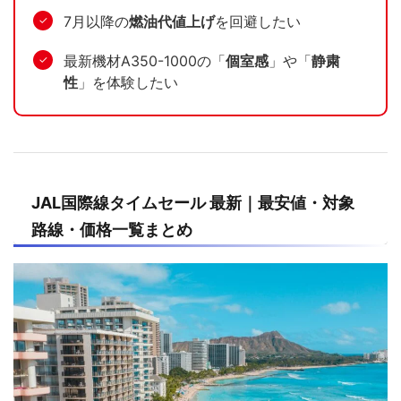
7月以降の
燃油代値上げ
を回避したい
✓
最新機材A350-1000の「
個室感
」や「
静粛
✓
性
」を体験したい
JAL国際線タイムセール 最新｜最安値・対象
路線・価格一覧まとめ