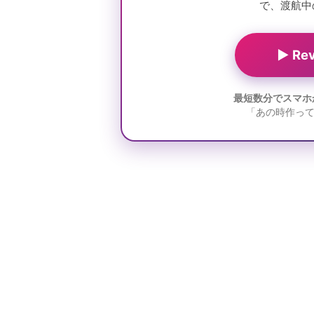
で、渡航中
▶ R
最短数分でスマホ
「あの時作っ