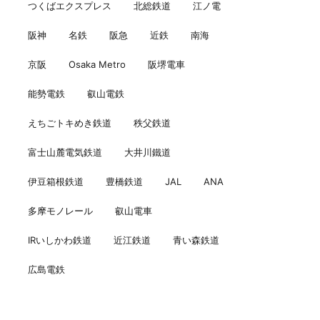
つくばエクスプレス
北総鉄道
江ノ電
阪神
名鉄
阪急
近鉄
南海
京阪
Osaka Metro
阪堺電車
能勢電鉄
叡山電鉄
えちごトキめき鉄道
秩父鉄道
富士山麓電気鉄道
大井川鐵道
伊豆箱根鉄道
豊橋鉄道
JAL
ANA
多摩モノレール
叡山電車
IRいしかわ鉄道
近江鉄道
青い森鉄道
広島電鉄