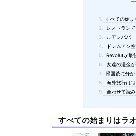
1.
すべての始ま
2.
レストランで
3.
ルアンパバー
4.
ドンムアン空
5.
Revolutが
6.
友達の送金が
7.
帰国後に分か
8.
海外旅行は“
9.
合わせて読み
すべての始まりはラオ