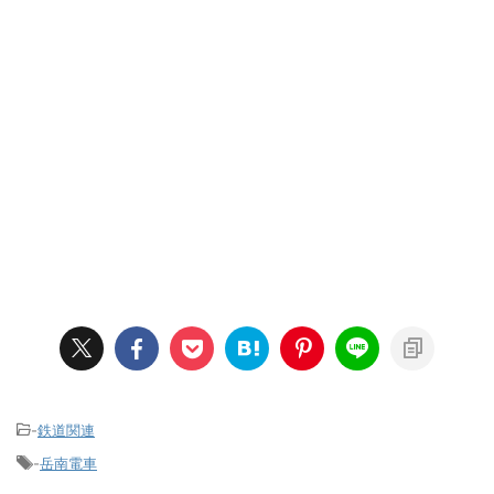
-
鉄道関連
-
岳南電車