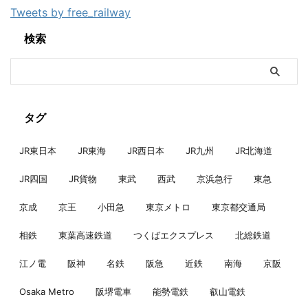
Tweets by free_railway
検索
タグ
JR東日本
JR東海
JR西日本
JR九州
JR北海道
JR四国
JR貨物
東武
西武
京浜急行
東急
京成
京王
小田急
東京メトロ
東京都交通局
相鉄
東葉高速鉄道
つくばエクスプレス
北総鉄道
江ノ電
阪神
名鉄
阪急
近鉄
南海
京阪
Osaka Metro
阪堺電車
能勢電鉄
叡山電鉄