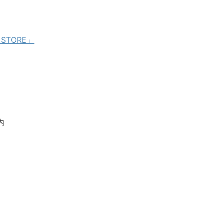
 STORE」
内