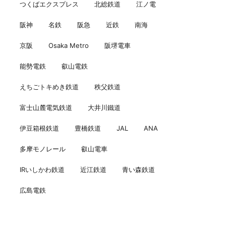
つくばエクスプレス
北総鉄道
江ノ電
阪神
名鉄
阪急
近鉄
南海
京阪
Osaka Metro
阪堺電車
能勢電鉄
叡山電鉄
えちごトキめき鉄道
秩父鉄道
富士山麓電気鉄道
大井川鐵道
伊豆箱根鉄道
豊橋鉄道
JAL
ANA
多摩モノレール
叡山電車
IRいしかわ鉄道
近江鉄道
青い森鉄道
広島電鉄