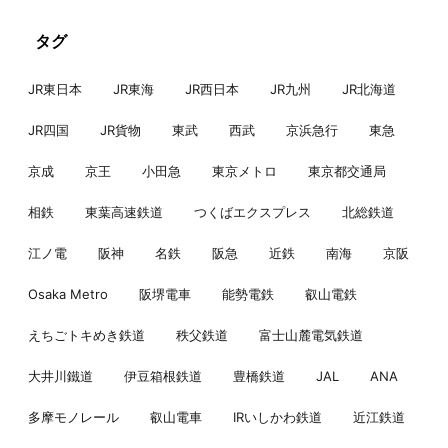
タグ
JR東日本
JR東海
JR西日本
JR九州
JR北海道
JR四国
JR貨物
東武
西武
京浜急行
東急
京成
京王
小田急
東京メトロ
東京都交通局
相鉄
東葉高速鉄道
つくばエクスプレス
北総鉄道
江ノ電
阪神
名鉄
阪急
近鉄
南海
京阪
Osaka Metro
阪堺電車
能勢電鉄
叡山電鉄
えちごトキめき鉄道
秩父鉄道
富士山麓電気鉄道
大井川鐵道
伊豆箱根鉄道
豊橋鉄道
JAL
ANA
多摩モノレール
叡山電車
IRいしかわ鉄道
近江鉄道