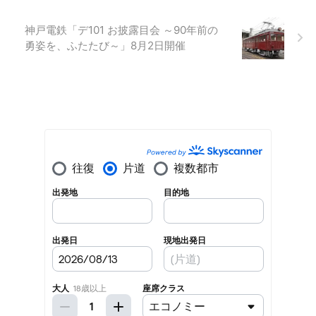
神戸電鉄「デ101 お披露目会 ～90年前の
勇姿を、ふたたび～」8月2日開催