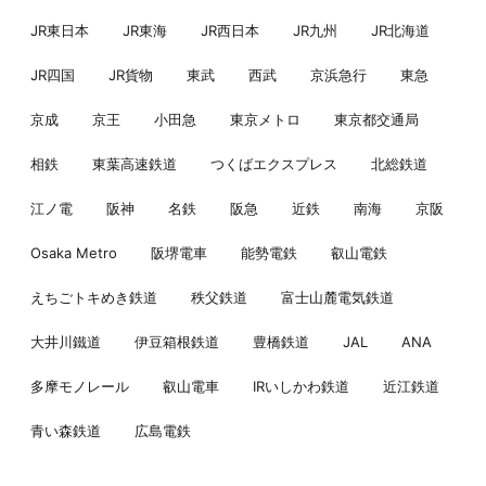
JR東日本
JR東海
JR西日本
JR九州
JR北海道
JR四国
JR貨物
東武
西武
京浜急行
東急
京成
京王
小田急
東京メトロ
東京都交通局
相鉄
東葉高速鉄道
つくばエクスプレス
北総鉄道
江ノ電
阪神
名鉄
阪急
近鉄
南海
京阪
Osaka Metro
阪堺電車
能勢電鉄
叡山電鉄
えちごトキめき鉄道
秩父鉄道
富士山麓電気鉄道
大井川鐵道
伊豆箱根鉄道
豊橋鉄道
JAL
ANA
多摩モノレール
叡山電車
IRいしかわ鉄道
近江鉄道
青い森鉄道
広島電鉄