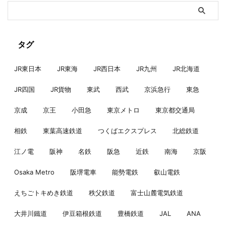
タグ
JR東日本
JR東海
JR西日本
JR九州
JR北海道
JR四国
JR貨物
東武
西武
京浜急行
東急
京成
京王
小田急
東京メトロ
東京都交通局
相鉄
東葉高速鉄道
つくばエクスプレス
北総鉄道
江ノ電
阪神
名鉄
阪急
近鉄
南海
京阪
Osaka Metro
阪堺電車
能勢電鉄
叡山電鉄
えちごトキめき鉄道
秩父鉄道
富士山麓電気鉄道
大井川鐵道
伊豆箱根鉄道
豊橋鉄道
JAL
ANA