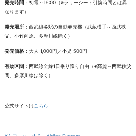
発売時間
：初電～16:00（※ラリーシート引換時間とは異
なります）
発売場所
：西武線各駅の自動券売機（武蔵横手～西武秩
父、小竹向原、多摩川線除く）
発売価格
：大人 1,000円／小児 500円
有効区間
：西武線全線1日乗り降り自由（※高麗～西武秩父
間、多摩川線は除く）
公式サイトは
こちら
Xをフォローする！Airline Express