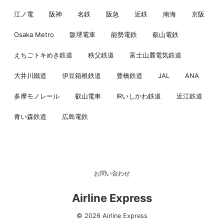
江ノ電
阪神
名鉄
阪急
近鉄
南海
京阪
Osaka Metro
阪堺電車
能勢電鉄
叡山電鉄
えちごトキめき鉄道
秩父鉄道
富士山麓電気鉄道
大井川鐵道
伊豆箱根鉄道
豊橋鉄道
JAL
ANA
多摩モノレール
叡山電車
IRいしかわ鉄道
近江鉄道
青い森鉄道
広島電鉄
お問い合わせ
Airline Express
© 2026 Airline Express