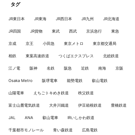
タグ
JR東日本
JR東海
JR西日本
JR九州
JR北海道
JR四国
JR貨物
東武
西武
京浜急行
東急
京成
京王
小田急
東京メトロ
東京都交通局
相鉄
東葉高速鉄道
つくばエクスプレス
北総鉄道
江ノ電
阪神
名鉄
阪急
近鉄
南海
京阪
Osaka Metro
阪堺電車
能勢電鉄
叡山電鉄
山陽電車
えちごトキめき鉄道
秩父鉄道
富士山麓電気鉄道
大井川鐵道
伊豆箱根鉄道
豊橋鉄道
JAL
ANA
叡山電車
IRいしかわ鉄道
千葉都市モノレール
青い森鉄道
広島電鉄