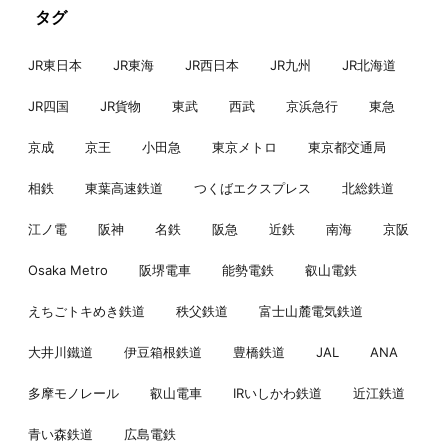
タグ
JR東日本
JR東海
JR西日本
JR九州
JR北海道
JR四国
JR貨物
東武
西武
京浜急行
東急
京成
京王
小田急
東京メトロ
東京都交通局
相鉄
東葉高速鉄道
つくばエクスプレス
北総鉄道
江ノ電
阪神
名鉄
阪急
近鉄
南海
京阪
Osaka Metro
阪堺電車
能勢電鉄
叡山電鉄
えちごトキめき鉄道
秩父鉄道
富士山麓電気鉄道
大井川鐵道
伊豆箱根鉄道
豊橋鉄道
JAL
ANA
多摩モノレール
叡山電車
IRいしかわ鉄道
近江鉄道
青い森鉄道
広島電鉄