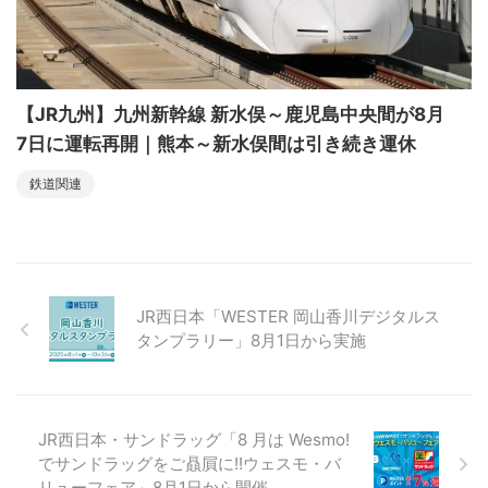
【JR九州】九州新幹線 新水俣～鹿児島中央間が8月
7日に運転再開｜熊本～新水俣間は引き続き運休
鉄道関連
JR西日本「WESTER 岡山香川デジタルス
タンプラリー」8月1日から実施
JR西日本・サンドラッグ「8 月は Wesmo!
でサンドラッグをご贔屓に!!ウェスモ・バ
リューフェア」8月1日から開催