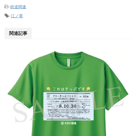
-
鉄道関連
-
江ノ電
関連記事