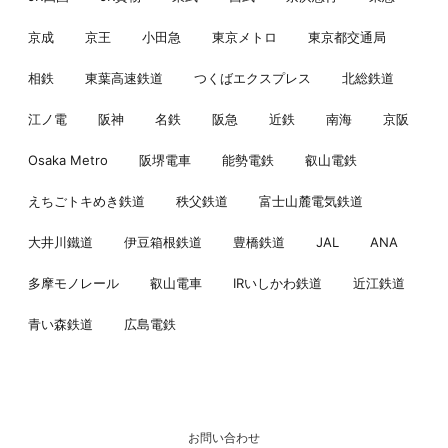
京成
京王
小田急
東京メトロ
東京都交通局
相鉄
東葉高速鉄道
つくばエクスプレス
北総鉄道
江ノ電
阪神
名鉄
阪急
近鉄
南海
京阪
Osaka Metro
阪堺電車
能勢電鉄
叡山電鉄
えちごトキめき鉄道
秩父鉄道
富士山麓電気鉄道
大井川鐵道
伊豆箱根鉄道
豊橋鉄道
JAL
ANA
多摩モノレール
叡山電車
IRいしかわ鉄道
近江鉄道
青い森鉄道
広島電鉄
お問い合わせ