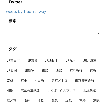
Twitter
Tweets by free_railway
検索
タグ
JR東日本
JR東海
JR西日本
JR九州
JR北海道
JR四国
JR貨物
東武
西武
京浜急行
東急
京成
京王
小田急
東京メトロ
東京都交通局
相鉄
東葉高速鉄道
つくばエクスプレス
北総鉄道
江ノ電
阪神
名鉄
阪急
近鉄
南海
京阪