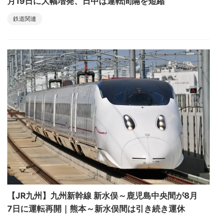
月19日に大幅増発、日中は運転間隔を短縮
鉄道関連
【JR九州】九州新幹線 新水俣～鹿児島中央間が8月
7日に運転再開｜熊本～新水俣間は引き続き運休