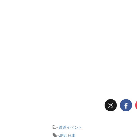
-
鉄道イベント
-
JR西日本