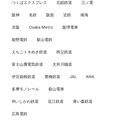
つくばエクスプレス
北総鉄道
江ノ電
阪神
名鉄
阪急
近鉄
南海
京阪
Osaka Metro
阪堺電車
能勢電鉄
叡山電鉄
えちごトキめき鉄道
秩父鉄道
富士山麓電気鉄道
大井川鐵道
伊豆箱根鉄道
豊橋鉄道
JAL
ANA
多摩モノレール
叡山電車
IRいしかわ鉄道
近江鉄道
青い森鉄道
広島電鉄