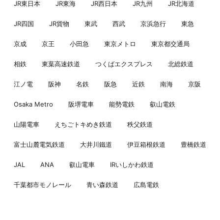
JR東日本
JR東海
JR西日本
JR九州
JR北海道
JR四国
JR貨物
東武
西武
京浜急行
東急
京成
京王
小田急
東京メトロ
東京都交通局
相鉄
東葉高速鉄道
つくばエクスプレス
北総鉄道
江ノ電
阪神
名鉄
阪急
近鉄
南海
京阪
Osaka Metro
阪堺電車
能勢電鉄
叡山電鉄
山陽電車
えちごトキめき鉄道
秩父鉄道
富士山麓電気鉄道
大井川鐵道
伊豆箱根鉄道
豊橋鉄道
JAL
ANA
叡山電車
IRいしかわ鉄道
千葉都市モノレール
青い森鉄道
広島電鉄