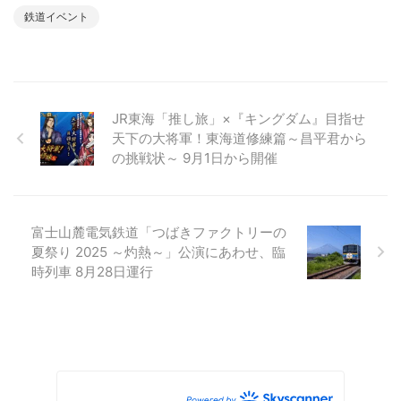
鉄道イベント
JR東海「推し旅」×『キングダム』目指せ
天下の大将軍！東海道修練篇～昌平君から
の挑戦状～ 9月1日から開催
富士山麓電気鉄道「つばきファクトリーの
夏祭り 2025 ～灼熱～」公演にあわせ、臨
時列車 8月28日運行