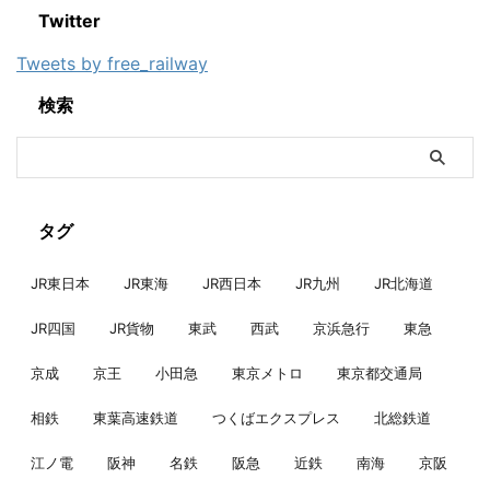
Twitter
Tweets by free_railway
検索
タグ
JR東日本
JR東海
JR西日本
JR九州
JR北海道
JR四国
JR貨物
東武
西武
京浜急行
東急
京成
京王
小田急
東京メトロ
東京都交通局
相鉄
東葉高速鉄道
つくばエクスプレス
北総鉄道
江ノ電
阪神
名鉄
阪急
近鉄
南海
京阪