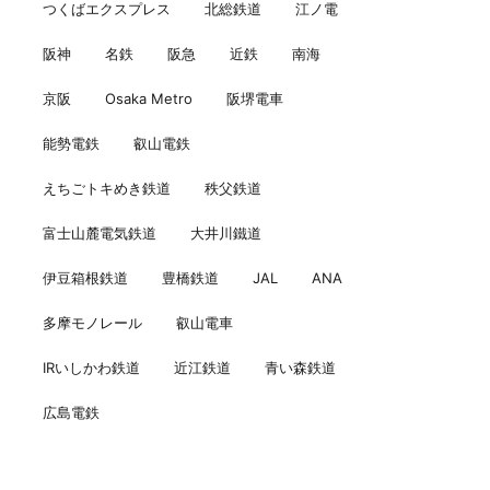
つくばエクスプレス
北総鉄道
江ノ電
阪神
名鉄
阪急
近鉄
南海
京阪
Osaka Metro
阪堺電車
能勢電鉄
叡山電鉄
えちごトキめき鉄道
秩父鉄道
富士山麓電気鉄道
大井川鐵道
伊豆箱根鉄道
豊橋鉄道
JAL
ANA
多摩モノレール
叡山電車
IRいしかわ鉄道
近江鉄道
青い森鉄道
広島電鉄