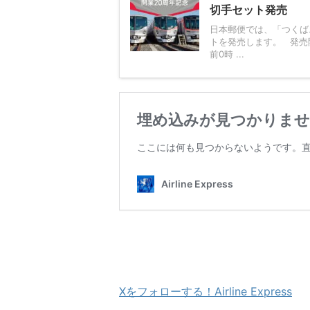
切手セット発売
日本郵便では、「つくば
トを発売します。 発売開始
前0時 ...
Xをフォローする！Airline Express