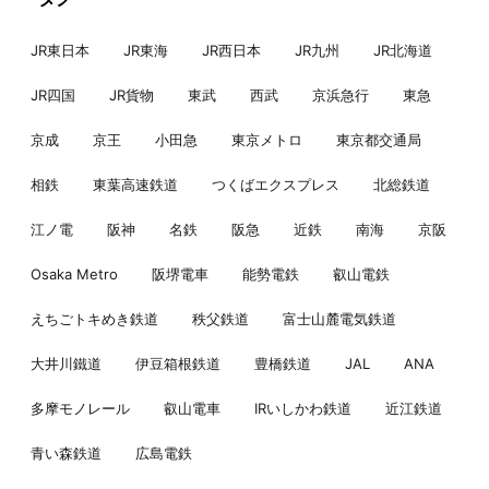
JR東日本
JR東海
JR西日本
JR九州
JR北海道
JR四国
JR貨物
東武
西武
京浜急行
東急
京成
京王
小田急
東京メトロ
東京都交通局
相鉄
東葉高速鉄道
つくばエクスプレス
北総鉄道
江ノ電
阪神
名鉄
阪急
近鉄
南海
京阪
Osaka Metro
阪堺電車
能勢電鉄
叡山電鉄
えちごトキめき鉄道
秩父鉄道
富士山麓電気鉄道
大井川鐵道
伊豆箱根鉄道
豊橋鉄道
JAL
ANA
多摩モノレール
叡山電車
IRいしかわ鉄道
近江鉄道
青い森鉄道
広島電鉄