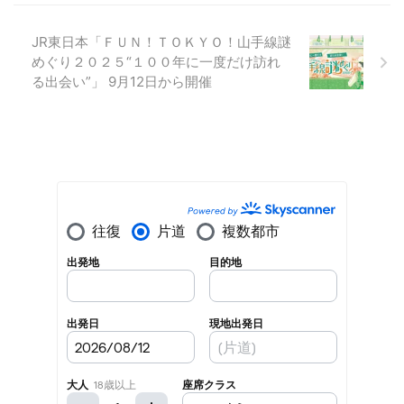
JR東日本「ＦＵＮ！ＴＯＫＹＯ！山手線謎
めぐり２０２５“１００年に一度だけ訪れ
る出会い”」 9月12日から開催