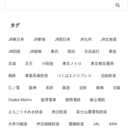
タグ
JR東日本
JR東海
JR西日本
JR九州
JR北海道
JR四国
JR貨物
東武
西武
京浜急行
東急
京成
京王
小田急
東京メトロ
東京都交通局
相鉄
東葉高速鉄道
つくばエクスプレス
北総鉄道
江ノ電
阪神
名鉄
阪急
近鉄
南海
京阪
Osaka Metro
阪堺電車
能勢電鉄
叡山電鉄
えちごトキめき鉄道
秩父鉄道
富士山麓電気鉄道
大井川鐵道
伊豆箱根鉄道
豊橋鉄道
JAL
ANA