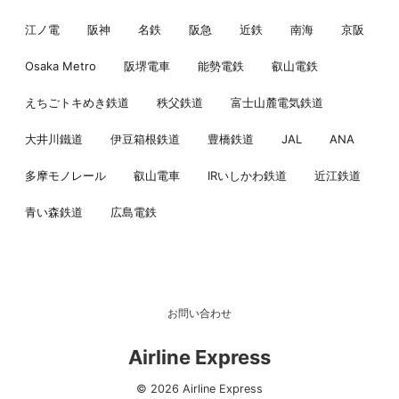
江ノ電
阪神
名鉄
阪急
近鉄
南海
京阪
Osaka Metro
阪堺電車
能勢電鉄
叡山電鉄
えちごトキめき鉄道
秩父鉄道
富士山麓電気鉄道
大井川鐵道
伊豆箱根鉄道
豊橋鉄道
JAL
ANA
多摩モノレール
叡山電車
IRいしかわ鉄道
近江鉄道
青い森鉄道
広島電鉄
お問い合わせ
Airline Express
© 2026 Airline Express