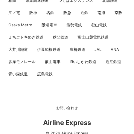
相鉄
東葉高速鉄道
つくばエクスプレス
北総鉄道
江ノ電
阪神
名鉄
阪急
近鉄
南海
京阪
Osaka Metro
阪堺電車
能勢電鉄
叡山電鉄
えちごトキめき鉄道
秩父鉄道
富士山麓電気鉄道
大井川鐵道
伊豆箱根鉄道
豊橋鉄道
JAL
ANA
多摩モノレール
叡山電車
IRいしかわ鉄道
近江鉄道
青い森鉄道
広島電鉄
お問い合わせ
Airline Express
© 2026 Airline Express