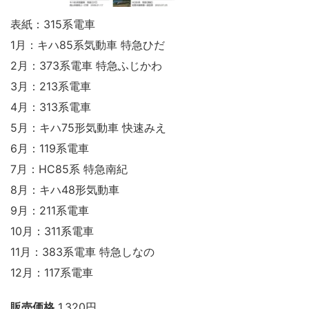
表紙：
315
系電車
1
月：キハ
85
系気動車 特急ひだ
2
月：
373
系電車 特急ふじかわ
3
月：
213
系電車
4
月：
313
系電車
5
月：キハ
75
形気動車 快速みえ
6
月：
119
系電車
7
月：
HC85
系 特急南紀
8
月：キハ
48
形気動車
9
月：
211
系電車
10
月：
311
系電車
11
月：
383
系電車 特急しなの
12
月：
117
系電車
販売価格
1,320円