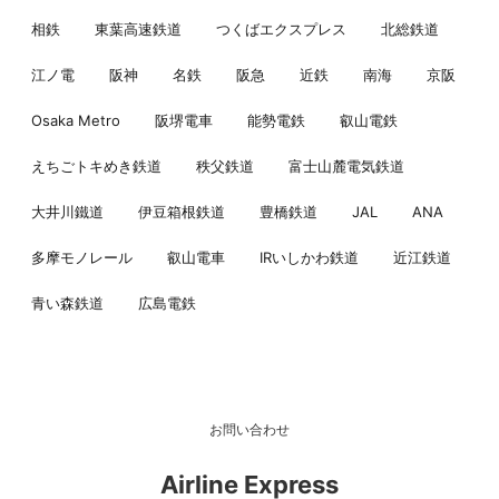
相鉄
東葉高速鉄道
つくばエクスプレス
北総鉄道
江ノ電
阪神
名鉄
阪急
近鉄
南海
京阪
Osaka Metro
阪堺電車
能勢電鉄
叡山電鉄
えちごトキめき鉄道
秩父鉄道
富士山麓電気鉄道
大井川鐵道
伊豆箱根鉄道
豊橋鉄道
JAL
ANA
多摩モノレール
叡山電車
IRいしかわ鉄道
近江鉄道
青い森鉄道
広島電鉄
お問い合わせ
Airline Express