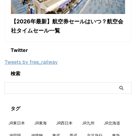
【2026年最新】航空券セールはいつ？航空会
社タイムセール一覧
Twitter
Tweets by free_railway
検索
タグ
JR東日本
JR東海
JR西日本
JR九州
JR北海道
JR四国
JR貨物
東武
西武
京浜急行
東急