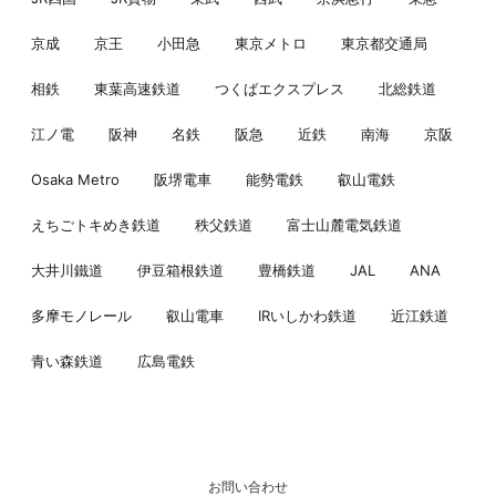
京成
京王
小田急
東京メトロ
東京都交通局
相鉄
東葉高速鉄道
つくばエクスプレス
北総鉄道
江ノ電
阪神
名鉄
阪急
近鉄
南海
京阪
Osaka Metro
阪堺電車
能勢電鉄
叡山電鉄
えちごトキめき鉄道
秩父鉄道
富士山麓電気鉄道
大井川鐵道
伊豆箱根鉄道
豊橋鉄道
JAL
ANA
多摩モノレール
叡山電車
IRいしかわ鉄道
近江鉄道
青い森鉄道
広島電鉄
お問い合わせ