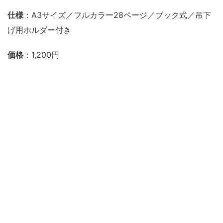
仕様
：A3サイズ／フルカラー28ページ／ブック式／吊下
げ用ホルダー付き
価格
：1,200円