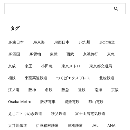
タグ
JR東日本
JR東海
JR西日本
JR九州
JR北海道
JR四国
JR貨物
東武
西武
京浜急行
東急
京成
京王
小田急
東京メトロ
東京都交通局
相鉄
東葉高速鉄道
つくばエクスプレス
北総鉄道
江ノ電
阪神
名鉄
阪急
近鉄
南海
京阪
Osaka Metro
阪堺電車
能勢電鉄
叡山電鉄
えちごトキめき鉄道
秩父鉄道
富士山麓電気鉄道
大井川鐵道
伊豆箱根鉄道
豊橋鉄道
JAL
ANA