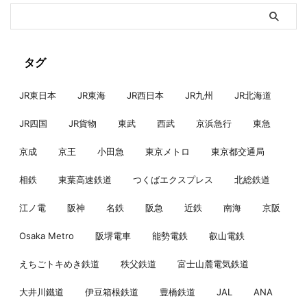
タグ
JR東日本
JR東海
JR西日本
JR九州
JR北海道
JR四国
JR貨物
東武
西武
京浜急行
東急
京成
京王
小田急
東京メトロ
東京都交通局
相鉄
東葉高速鉄道
つくばエクスプレス
北総鉄道
江ノ電
阪神
名鉄
阪急
近鉄
南海
京阪
Osaka Metro
阪堺電車
能勢電鉄
叡山電鉄
えちごトキめき鉄道
秩父鉄道
富士山麓電気鉄道
大井川鐵道
伊豆箱根鉄道
豊橋鉄道
JAL
ANA