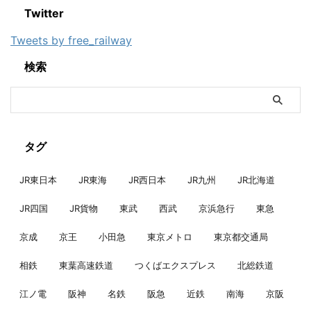
Twitter
Tweets by free_railway
検索
タグ
JR東日本
JR東海
JR西日本
JR九州
JR北海道
JR四国
JR貨物
東武
西武
京浜急行
東急
京成
京王
小田急
東京メトロ
東京都交通局
相鉄
東葉高速鉄道
つくばエクスプレス
北総鉄道
江ノ電
阪神
名鉄
阪急
近鉄
南海
京阪