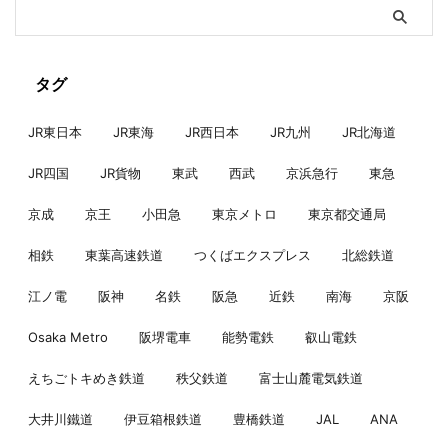
タグ
JR東日本
JR東海
JR西日本
JR九州
JR北海道
JR四国
JR貨物
東武
西武
京浜急行
東急
京成
京王
小田急
東京メトロ
東京都交通局
相鉄
東葉高速鉄道
つくばエクスプレス
北総鉄道
江ノ電
阪神
名鉄
阪急
近鉄
南海
京阪
Osaka Metro
阪堺電車
能勢電鉄
叡山電鉄
えちごトキめき鉄道
秩父鉄道
富士山麓電気鉄道
大井川鐵道
伊豆箱根鉄道
豊橋鉄道
JAL
ANA