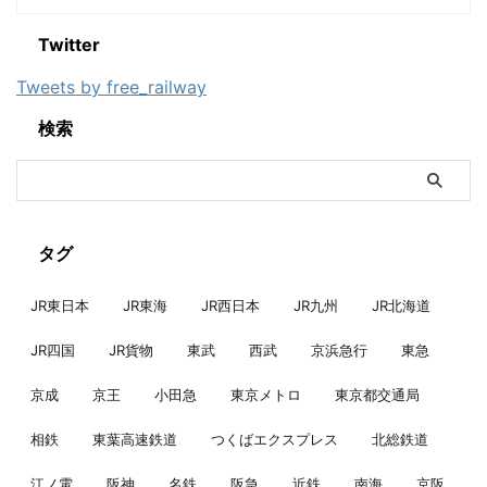
Twitter
Tweets by free_railway
検索
タグ
JR東日本
JR東海
JR西日本
JR九州
JR北海道
JR四国
JR貨物
東武
西武
京浜急行
東急
京成
京王
小田急
東京メトロ
東京都交通局
相鉄
東葉高速鉄道
つくばエクスプレス
北総鉄道
江ノ電
阪神
名鉄
阪急
近鉄
南海
京阪