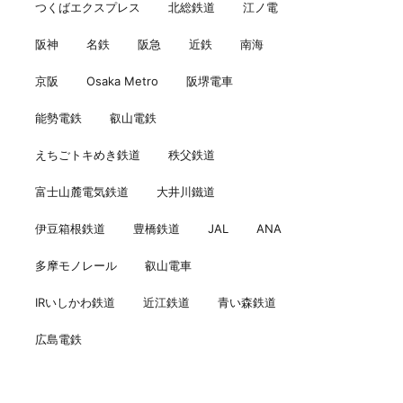
つくばエクスプレス
北総鉄道
江ノ電
阪神
名鉄
阪急
近鉄
南海
京阪
Osaka Metro
阪堺電車
能勢電鉄
叡山電鉄
えちごトキめき鉄道
秩父鉄道
富士山麓電気鉄道
大井川鐵道
伊豆箱根鉄道
豊橋鉄道
JAL
ANA
多摩モノレール
叡山電車
IRいしかわ鉄道
近江鉄道
青い森鉄道
広島電鉄