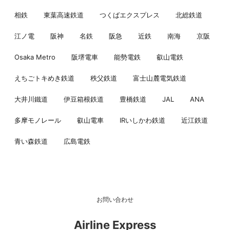
相鉄
東葉高速鉄道
つくばエクスプレス
北総鉄道
江ノ電
阪神
名鉄
阪急
近鉄
南海
京阪
Osaka Metro
阪堺電車
能勢電鉄
叡山電鉄
えちごトキめき鉄道
秩父鉄道
富士山麓電気鉄道
大井川鐵道
伊豆箱根鉄道
豊橋鉄道
JAL
ANA
多摩モノレール
叡山電車
IRいしかわ鉄道
近江鉄道
青い森鉄道
広島電鉄
お問い合わせ
Airline Express