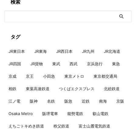
検索
タグ
JR東日本
JR東海
JR西日本
JR九州
JR北海道
JR四国
JR貨物
東武
西武
京浜急行
東急
京成
京王
小田急
東京メトロ
東京都交通局
相鉄
東葉高速鉄道
つくばエクスプレス
北総鉄道
江ノ電
阪神
名鉄
阪急
近鉄
南海
京阪
Osaka Metro
阪堺電車
能勢電鉄
叡山電鉄
えちごトキめき鉄道
秩父鉄道
富士山麓電気鉄道