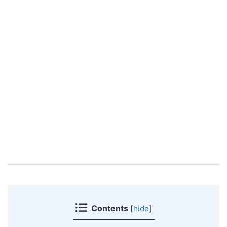
Contents
[
hide
]