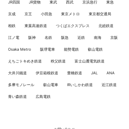
JR四国
JR貨物
東武
西武
京浜急行
東急
京成
京王
小田急
東京メトロ
東京都交通局
相鉄
東葉高速鉄道
つくばエクスプレス
北総鉄道
江ノ電
阪神
名鉄
阪急
近鉄
南海
京阪
Osaka Metro
阪堺電車
能勢電鉄
叡山電鉄
えちごトキめき鉄道
秩父鉄道
富士山麓電気鉄道
大井川鐵道
伊豆箱根鉄道
豊橋鉄道
JAL
ANA
多摩モノレール
叡山電車
IRいしかわ鉄道
近江鉄道
青い森鉄道
広島電鉄