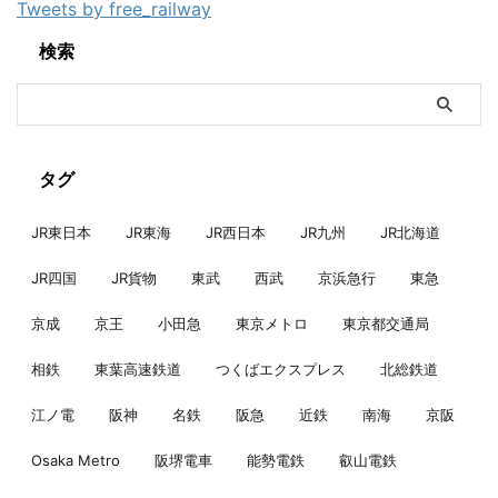
Tweets by free_railway
検索
タグ
JR東日本
JR東海
JR西日本
JR九州
JR北海道
JR四国
JR貨物
東武
西武
京浜急行
東急
京成
京王
小田急
東京メトロ
東京都交通局
相鉄
東葉高速鉄道
つくばエクスプレス
北総鉄道
江ノ電
阪神
名鉄
阪急
近鉄
南海
京阪
Osaka Metro
阪堺電車
能勢電鉄
叡山電鉄