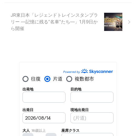
JR東日本「レジェンドトレインスタンプラ
リー ―記憶に残る“名車”たち―」1月9日か
ら開催