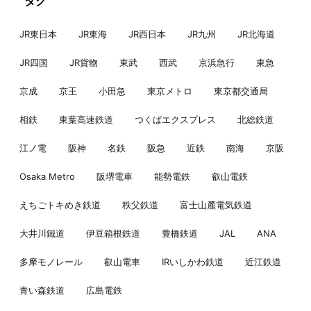
タグ
JR東日本
JR東海
JR西日本
JR九州
JR北海道
JR四国
JR貨物
東武
西武
京浜急行
東急
京成
京王
小田急
東京メトロ
東京都交通局
相鉄
東葉高速鉄道
つくばエクスプレス
北総鉄道
江ノ電
阪神
名鉄
阪急
近鉄
南海
京阪
Osaka Metro
阪堺電車
能勢電鉄
叡山電鉄
えちごトキめき鉄道
秩父鉄道
富士山麓電気鉄道
大井川鐵道
伊豆箱根鉄道
豊橋鉄道
JAL
ANA
多摩モノレール
叡山電車
IRいしかわ鉄道
近江鉄道
青い森鉄道
広島電鉄