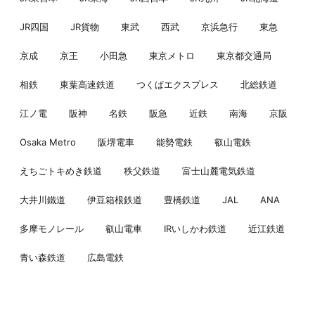
JR四国
JR貨物
東武
西武
京浜急行
東急
京成
京王
小田急
東京メトロ
東京都交通局
相鉄
東葉高速鉄道
つくばエクスプレス
北総鉄道
江ノ電
阪神
名鉄
阪急
近鉄
南海
京阪
Osaka Metro
阪堺電車
能勢電鉄
叡山電鉄
えちごトキめき鉄道
秩父鉄道
富士山麓電気鉄道
大井川鐵道
伊豆箱根鉄道
豊橋鉄道
JAL
ANA
多摩モノレール
叡山電車
IRいしかわ鉄道
近江鉄道
青い森鉄道
広島電鉄