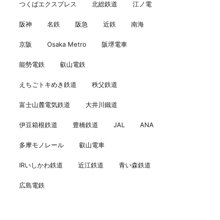
つくばエクスプレス
北総鉄道
江ノ電
阪神
名鉄
阪急
近鉄
南海
京阪
Osaka Metro
阪堺電車
能勢電鉄
叡山電鉄
えちごトキめき鉄道
秩父鉄道
富士山麓電気鉄道
大井川鐵道
伊豆箱根鉄道
豊橋鉄道
JAL
ANA
多摩モノレール
叡山電車
IRいしかわ鉄道
近江鉄道
青い森鉄道
広島電鉄