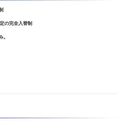
制
限定の完全入替制
み。