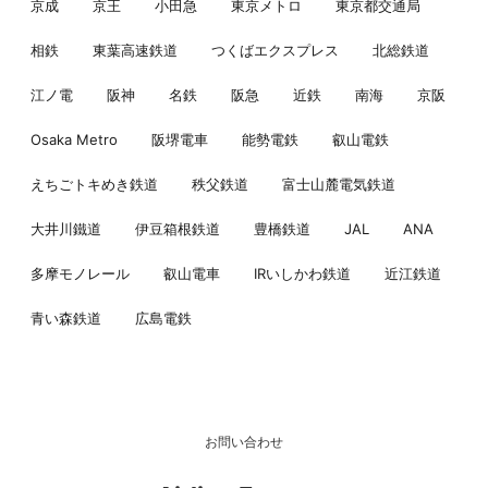
京成
京王
小田急
東京メトロ
東京都交通局
相鉄
東葉高速鉄道
つくばエクスプレス
北総鉄道
江ノ電
阪神
名鉄
阪急
近鉄
南海
京阪
Osaka Metro
阪堺電車
能勢電鉄
叡山電鉄
えちごトキめき鉄道
秩父鉄道
富士山麓電気鉄道
大井川鐵道
伊豆箱根鉄道
豊橋鉄道
JAL
ANA
多摩モノレール
叡山電車
IRいしかわ鉄道
近江鉄道
青い森鉄道
広島電鉄
お問い合わせ