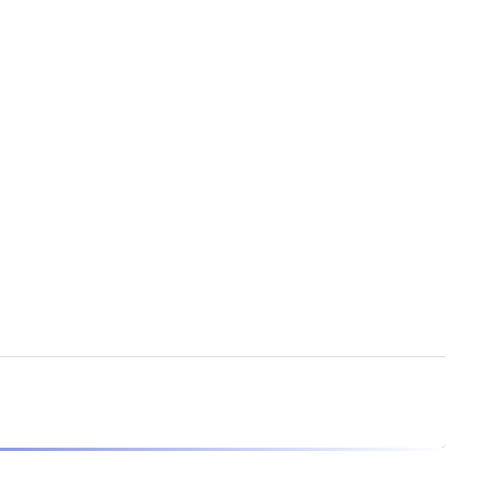
）
）
）