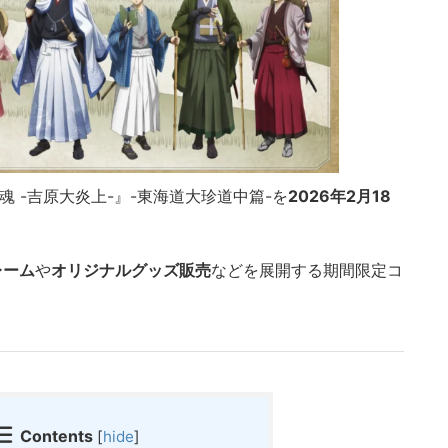
魂 -吉原大炎上-』-東海道大珍道中篇-を
2026年2月18
レーム
や
オリジナルグッズ販売
などを展開する期間限定コ
Contents
[
hide
]