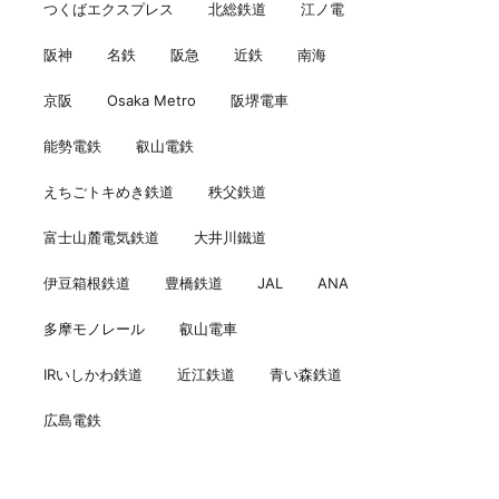
つくばエクスプレス
北総鉄道
江ノ電
阪神
名鉄
阪急
近鉄
南海
京阪
Osaka Metro
阪堺電車
能勢電鉄
叡山電鉄
えちごトキめき鉄道
秩父鉄道
富士山麓電気鉄道
大井川鐵道
伊豆箱根鉄道
豊橋鉄道
JAL
ANA
多摩モノレール
叡山電車
IRいしかわ鉄道
近江鉄道
青い森鉄道
広島電鉄