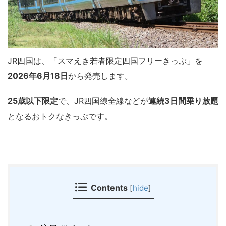
JR四国
は、「スマえき若者限定四国フリーきっぷ」を
2026年6月18日
から発売します。
25歳以下限定
で、JR四国線全線などが
連続3日間乗り放題
となるおトクなきっぷです。
Contents
[
hide
]