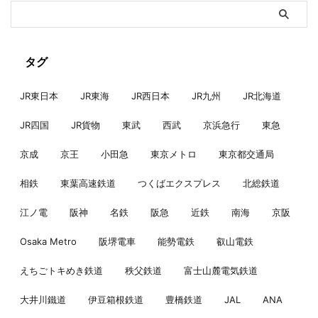
タグ
JR東日本
JR東海
JR西日本
JR九州
JR北海道
JR四国
JR貨物
東武
西武
京浜急行
東急
京成
京王
小田急
東京メトロ
東京都交通局
相鉄
東葉高速鉄道
つくばエクスプレス
北総鉄道
江ノ電
阪神
名鉄
阪急
近鉄
南海
京阪
Osaka Metro
阪堺電車
能勢電鉄
叡山電鉄
えちごトキめき鉄道
秩父鉄道
富士山麓電気鉄道
大井川鐵道
伊豆箱根鉄道
豊橋鉄道
JAL
ANA