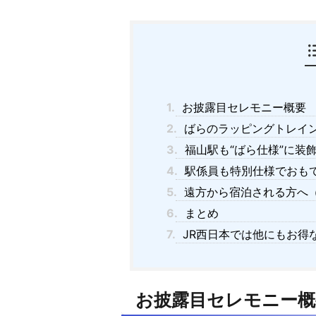
1.
お披露目セレモニー概要
2.
ばらのラッピングトレイ
3.
福山駅も“ばら仕様”に装
4.
駅係員も特別仕様でおも
5.
遠方から宿泊される方へ
6.
まとめ
7.
JR西日本では他にもお得
お披露目セレモニー概