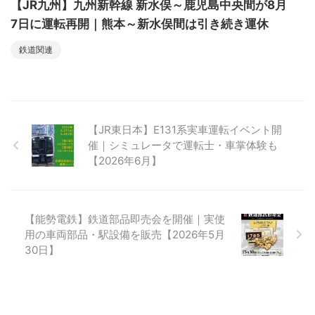
【JR九州】九州新幹線 新水俣～鹿児島中央間が8月
7日に運転再開｜熊本～新水俣間は引き続き運休
鉄道関連
【JR東日本】E131系実車運転イベント開
催｜シミュレータで運転士・車掌体験も
【2026年6月】
【能勢電鉄】鉄道部品即売会を開催｜実使
用の車両部品・駅設備を販売【2026年5月
30日】