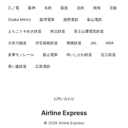
江ノ電
阪神
名鉄
阪急
近鉄
南海
京阪
Osaka Metro
阪堺電車
能勢電鉄
叡山電鉄
えちごトキめき鉄道
秩父鉄道
富士山麓電気鉄道
大井川鐵道
伊豆箱根鉄道
豊橋鉄道
JAL
ANA
多摩モノレール
叡山電車
IRいしかわ鉄道
近江鉄道
青い森鉄道
広島電鉄
お問い合わせ
Airline Express
© 2026 Airline Express