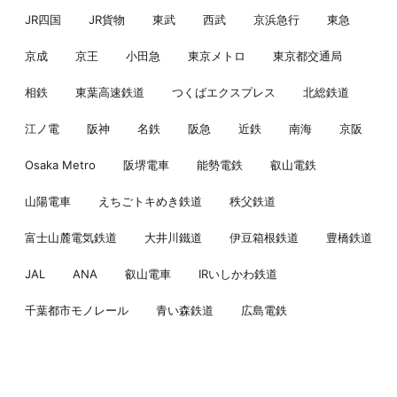
JR四国
JR貨物
東武
西武
京浜急行
東急
京成
京王
小田急
東京メトロ
東京都交通局
相鉄
東葉高速鉄道
つくばエクスプレス
北総鉄道
江ノ電
阪神
名鉄
阪急
近鉄
南海
京阪
Osaka Metro
阪堺電車
能勢電鉄
叡山電鉄
山陽電車
えちごトキめき鉄道
秩父鉄道
富士山麓電気鉄道
大井川鐵道
伊豆箱根鉄道
豊橋鉄道
JAL
ANA
叡山電車
IRいしかわ鉄道
千葉都市モノレール
青い森鉄道
広島電鉄