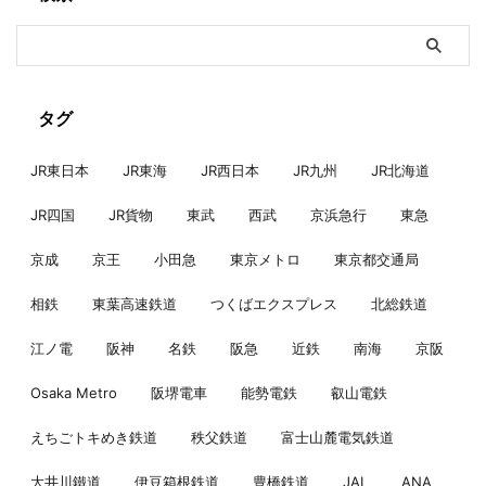
タグ
JR東日本
JR東海
JR西日本
JR九州
JR北海道
JR四国
JR貨物
東武
西武
京浜急行
東急
京成
京王
小田急
東京メトロ
東京都交通局
相鉄
東葉高速鉄道
つくばエクスプレス
北総鉄道
江ノ電
阪神
名鉄
阪急
近鉄
南海
京阪
Osaka Metro
阪堺電車
能勢電鉄
叡山電鉄
えちごトキめき鉄道
秩父鉄道
富士山麓電気鉄道
大井川鐵道
伊豆箱根鉄道
豊橋鉄道
JAL
ANA