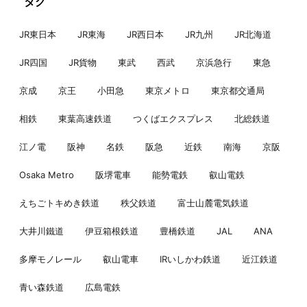
タグ
JR東日本
JR東海
JR西日本
JR九州
JR北海道
JR四国
JR貨物
東武
西武
京浜急行
東急
京成
京王
小田急
東京メトロ
東京都交通局
相鉄
東葉高速鉄道
つくばエクスプレス
北総鉄道
江ノ電
阪神
名鉄
阪急
近鉄
南海
京阪
Osaka Metro
阪堺電車
能勢電鉄
叡山電鉄
えちごトキめき鉄道
秩父鉄道
富士山麓電気鉄道
大井川鐵道
伊豆箱根鉄道
豊橋鉄道
JAL
ANA
多摩モノレール
叡山電車
IRいしかわ鉄道
近江鉄道
青い森鉄道
広島電鉄