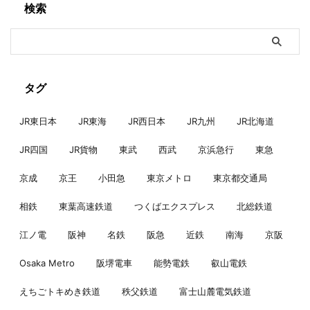
検索
タグ
JR東日本
JR東海
JR西日本
JR九州
JR北海道
JR四国
JR貨物
東武
西武
京浜急行
東急
京成
京王
小田急
東京メトロ
東京都交通局
相鉄
東葉高速鉄道
つくばエクスプレス
北総鉄道
江ノ電
阪神
名鉄
阪急
近鉄
南海
京阪
Osaka Metro
阪堺電車
能勢電鉄
叡山電鉄
えちごトキめき鉄道
秩父鉄道
富士山麓電気鉄道