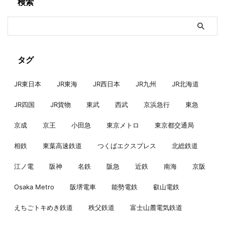
検索
タグ
JR東日本
JR東海
JR西日本
JR九州
JR北海道
JR四国
JR貨物
東武
西武
京浜急行
東急
京成
京王
小田急
東京メトロ
東京都交通局
相鉄
東葉高速鉄道
つくばエクスプレス
北総鉄道
江ノ電
阪神
名鉄
阪急
近鉄
南海
京阪
Osaka Metro
阪堺電車
能勢電鉄
叡山電鉄
えちごトキめき鉄道
秩父鉄道
富士山麓電気鉄道