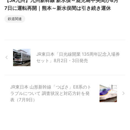
【JR九州】九州新幹線 新水俣～鹿児島中央間が8月
7日に運転再開｜熊本～新水俣間は引き続き運休
鉄道関連
JR東日本「日光線開業 135周年記念入場券
セット」8月2日・3日発売
JR東日本 山形新幹線「つばさ」E8系のト
ラブルについて 調査状況と対応方針を発
表（7月9日）