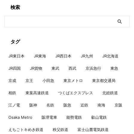
検索
タグ
JR東日本
JR東海
JR西日本
JR九州
JR北海道
JR四国
JR貨物
東武
西武
京浜急行
東急
京成
京王
小田急
東京メトロ
東京都交通局
相鉄
東葉高速鉄道
つくばエクスプレス
北総鉄道
江ノ電
阪神
名鉄
阪急
近鉄
南海
京阪
Osaka Metro
阪堺電車
能勢電鉄
叡山電鉄
えちごトキめき鉄道
秩父鉄道
富士山麓電気鉄道